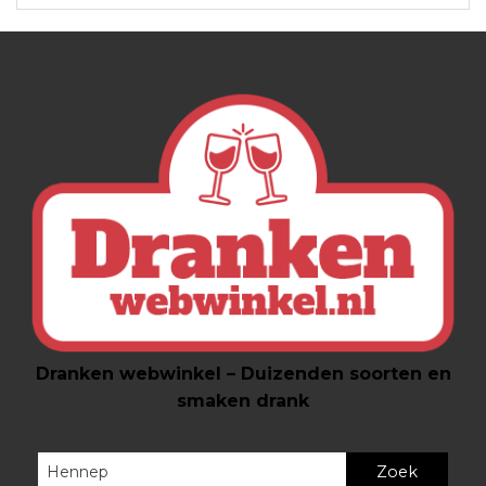
Dranken webwinkel – Duizenden soorten en
smaken drank
Zoek